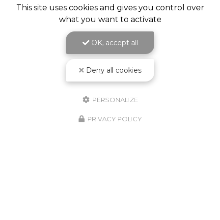
This site uses cookies and gives you control over
what you want to activate
OK, accept all
Deny all cookies
PERSONALIZE
PRIVACY POLICY
Paysagiste à Saint-Galmier
103 route du Stade
42330 Cuzieu
06 62 13 33 64