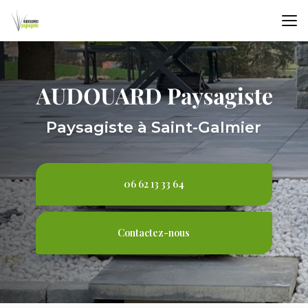
Aller
au
contenu
principal
Paysagiste à Saint-Galmier
06 62 13 33 64
Contactez-nous