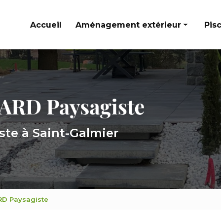
Accueil
Aménagement extérieur
Pis
Cours et allées
Terrasses
Murets et escaliers paysagers
ste à Saint-Galmier
ARD Paysagiste