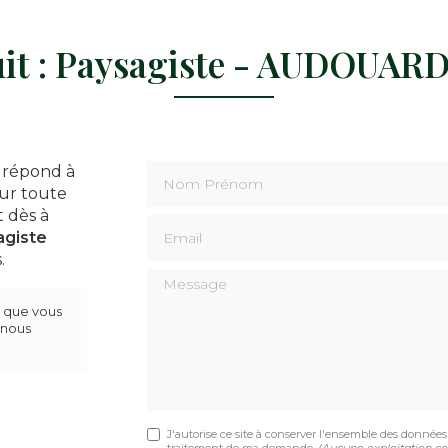
uit : Paysagiste - AUDOUARD
Nom Prénom
répond à
our toute
 dès à
Email
agiste
.
Message
s que vous
 nous
J'autorise ce site à conserver l'ensemble des données 