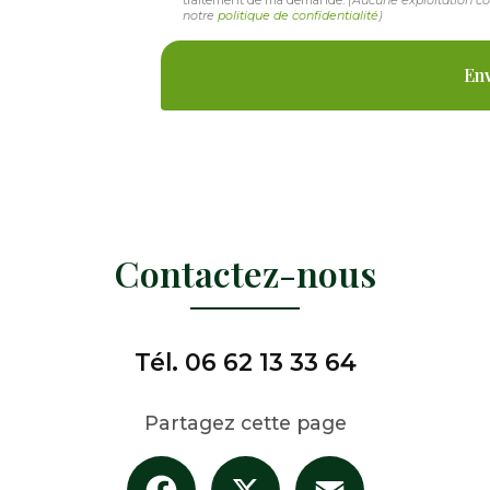
traitement de ma demande.
(Aucune exploitation c
notre
politique de confidentialité
)
Contactez-nous
Tél.
06 62 13 33 64
Partagez cette page
Facebook
X
Email