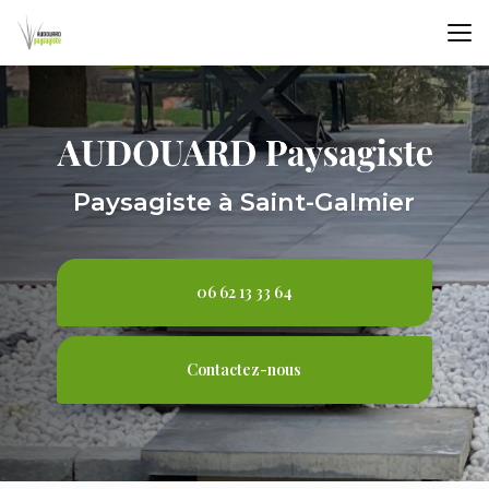
Aller
au
contenu
principal
Paysagiste à Saint-Galmier
06 62 13 33 64
Contactez-nous