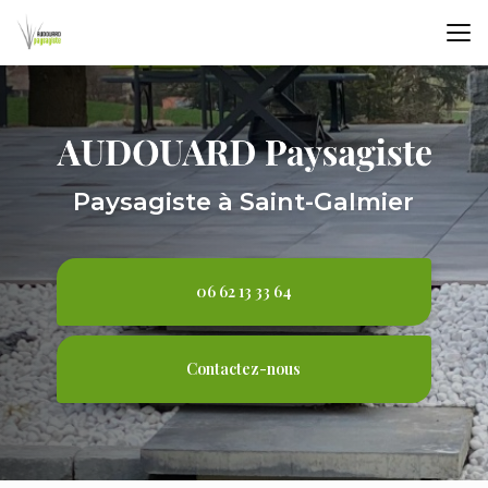
Aller
au
contenu
principal
Paysagiste à Saint-Galmier
06 62 13 33 64
Contactez-nous