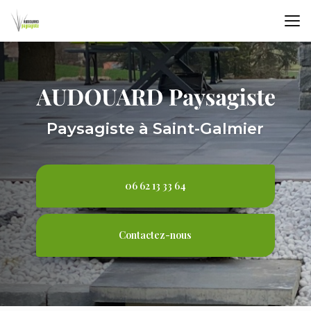
Aller
au
contenu
principal
Paysagiste à Saint-Galmier
06 62 13 33 64
Contactez-nous