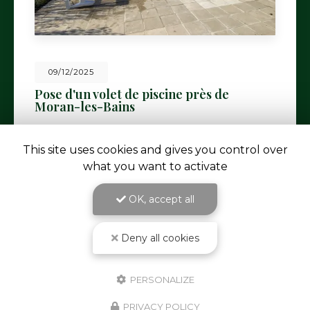
09/12/2025
Pose d'un volet de piscine près de
Moran-les-Bains
AUDOUARD Paysagiste
, votre expert en
aménagement extérieur
à Saint-Galmier, est fier
This site uses cookies and gives you control over
de vous présenter sa dernière réalisation : la pose
what you want to activate
d'un volet de piscine près…
Toute l'actualité
OK, accept all
Deny all cookies
PERSONALIZE
PRIVACY POLICY