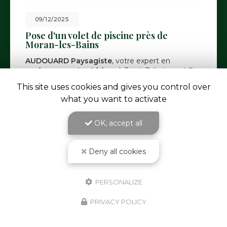
09/12/2025
Pose d'un volet de piscine près de
Moran-les-Bains
AUDOUARD Paysagiste
, votre expert en
aménagement extérieur
à Saint-Galmier, est fier
de vous présenter sa dernière réalisation : la pose
This site uses cookies and gives you control over
d'un volet de piscine près…
Toute l'actualité
what you want to activate
OK, accept all
Deny all cookies
PERSONALIZE
PRIVACY POLICY