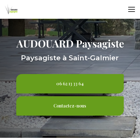
Aller
au
contenu
principal
Paysagiste à Saint-Galmier
06 62 13 33 64
Contactez-nous