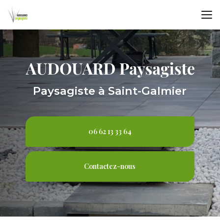
Aller
au
contenu
principal
Paysagiste à Saint-Galmier
06 62 13 33 64
Contactez-nous