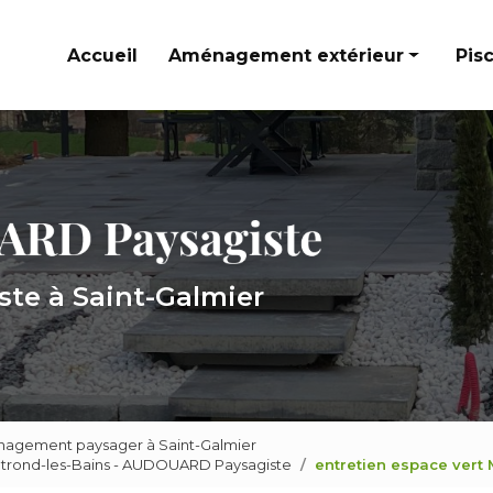
Accueil
Aménagement extérieur
Pis
Cours et allées
Terrasses
Murets et escaliers paysagers
ste à Saint-Galmier
agement paysager à Saint-Galmier
ntrond-les-Bains - AUDOUARD Paysagiste
entretien espace vert