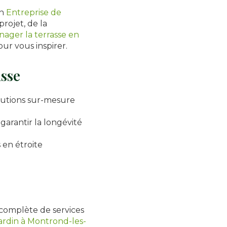
en
Entreprise de
rojet, de la
ager la terrasse en
ur vous inspirer.
asse
lutions sur-mesure
garantir la longévité
s en étroite
complète de services
rdin à Montrond-les-