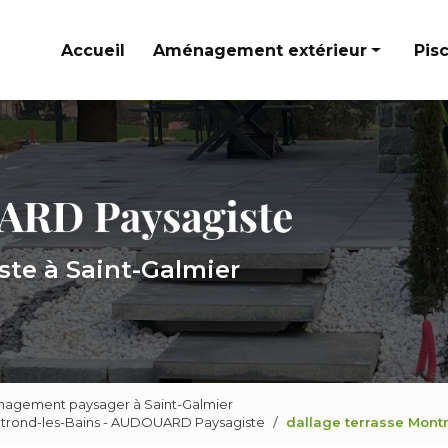
Accueil
Aménagement extérieur
Pis
Cours et allées
Terrasses
Murets et escaliers paysagers
ste à Saint-Galmier
agement paysager à Saint-Galmier
ntrond-les-Bains - AUDOUARD Paysagiste
dallage terrasse Mon