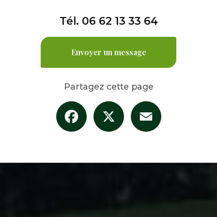
Tél.
06 62 13 33 64
Envoyer un message
Partagez cette page
Facebook
X
Email