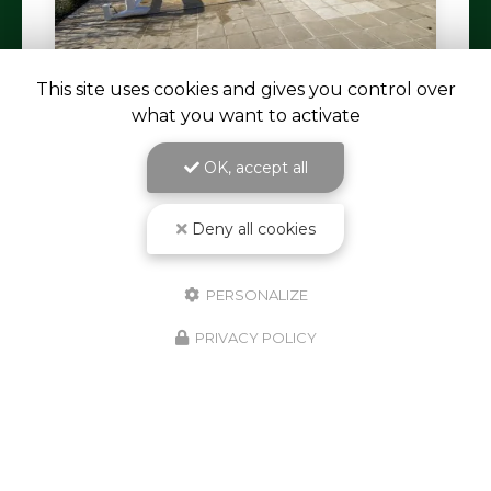
This site uses cookies and gives you control over
what you want to activate
09/12/2025
Pose d'un volet de piscine près de
OK, accept all
Moran-les-Bains
AUDOUARD Paysagiste
, votre expert en
Deny all cookies
aménagement extérieur
à Saint-Galmier, est fier
de vous présenter sa dernière réalisation : la pose
d'un volet de piscine près…
Toute l'actualité
PERSONALIZE
PRIVACY POLICY