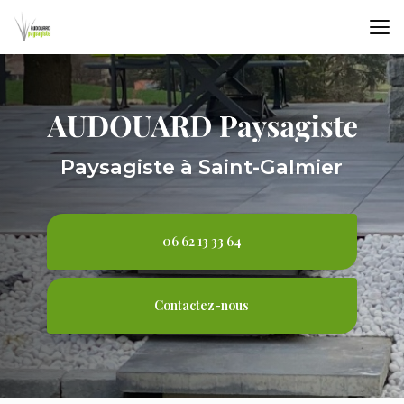
Aller
au
contenu
principal
Paysagiste à Saint-Galmier
06 62 13 33 64
Contactez-nous