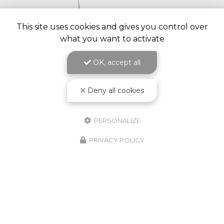
This site uses cookies and gives you control over
what you want to activate
OK, accept all
Deny all cookies
Paysagiste à Saint-Galmier
103 route du Stade
PERSONALIZE
42330 Cuzieu
PRIVACY POLICY
06 62 13 33 64
Lundi au vendredi :
7h - 19h