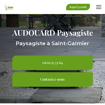
Aller
au
Rappel gratuit
contenu
principal
Paysagiste à Saint-Galmier
06 62 13 33 64
Contactez-nous