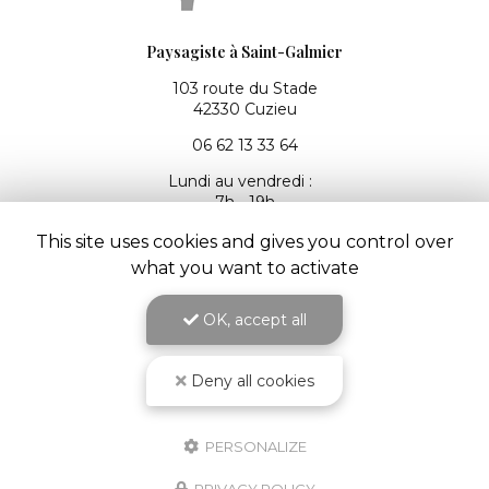
Paysagiste à Saint-Galmier
103 route du Stade
42330 Cuzieu
06 62 13 33 64
Lundi au vendredi :
7h - 19h
This site uses cookies and gives you control over
what you want to activate
Envoyez un message
OK, accept all
Deny all cookies
Nom Prénom
PERSONALIZE
Société