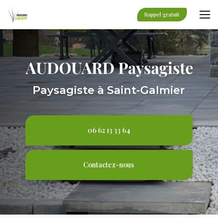
Aller
au
Rappel gratuit
contenu
principal
Paysagiste à Saint-Galmier
06 62 13 33 64
Contactez-nous