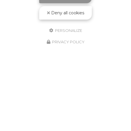
Deny all cookies
PERSONALIZE
PRIVACY POLICY
Paysagiste à Saint-Galmier
103 route du Stade
42330 Cuzieu
06 62 13 33 64
Lundi au vendredi :
7h - 19h