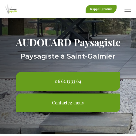
Aller
au
Rappel gratuit
contenu
principal
Paysagiste à Saint-Galmier
06 62 13 33 64
Contactez-nous