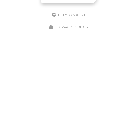
PERSONALIZE
PRIVACY POLICY
Paysagiste à Saint-Galmier
103 route du Stade
42330 Cuzieu
06 62 13 33 64
Lundi au vendredi :
7h - 19h
Envoyez un message