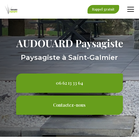
Aller
au
Rappel gratuit
contenu
principal
Paysagiste à Saint-Galmier
06 62 13 33 64
Contactez-nous